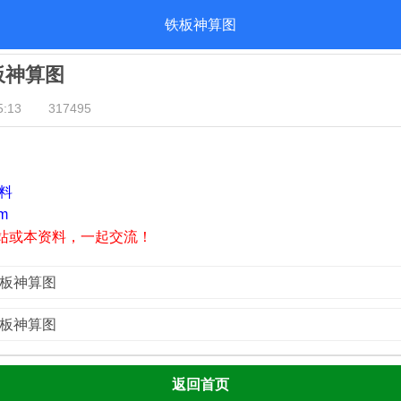
铁板神算图
铁板神算图
:13
317495
资料
m
站或本资料，一起交流！
铁板神算图
铁板神算图
返回首页