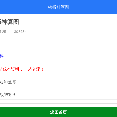
铁板神算图
铁板神算图
:25
308934
资料
m
站或本资料，一起交流！
铁板神算图
铁板神算图
返回首页