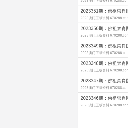
2023澳门正版资料 670288.co
2023351期：佛祖禁肖
2023澳门正版资料 670288.co
2023350期：佛祖禁肖
2023澳门正版资料 670288.co
2023349期：佛祖禁肖
2023澳门正版资料 670288.co
2023348期：佛祖禁肖
2023澳门正版资料 670288.co
2023347期：佛祖禁肖
2023澳门正版资料 670288.co
2023346期：佛祖禁肖
2023澳门正版资料 670288.co