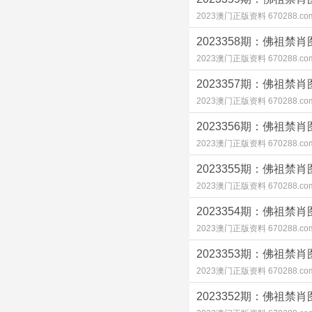
2023澳门正版资料 670288.co
2023358期：佛祖禁肖
2023澳门正版资料 670288.co
2023357期：佛祖禁肖
2023澳门正版资料 670288.co
2023356期：佛祖禁肖
2023澳门正版资料 670288.co
2023355期：佛祖禁肖
2023澳门正版资料 670288.co
2023354期：佛祖禁肖
2023澳门正版资料 670288.co
2023353期：佛祖禁肖
2023澳门正版资料 670288.co
2023352期：佛祖禁肖