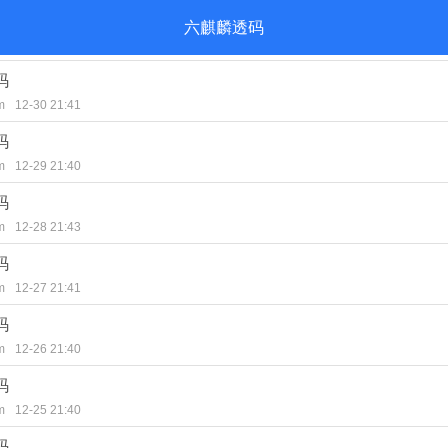
六麒麟透码
码
m
12-30 21:41
码
m
12-29 21:40
码
m
12-28 21:43
码
m
12-27 21:41
码
m
12-26 21:40
码
m
12-25 21:40
码