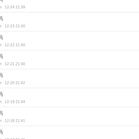
m
12-24 21:39
码
m
12-23 21:40
码
m
12-22 21:40
码
m
12-21 21:40
码
m
12-20 21:42
码
m
12-19 21:44
码
m
12-18 21:41
码