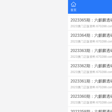
首页
2023365期：六麒麟透
2023澳门正版资料 670288.co
2023364期：六麒麟透
2023澳门正版资料 670288.co
2023363期：六麒麟透
2023澳门正版资料 670288.co
2023362期：六麒麟透
2023澳门正版资料 670288.co
2023361期：六麒麟透
2023澳门正版资料 670288.co
2023360期：六麒麟透
2023澳门正版资料 670288.co
2023359期：六麒麟透