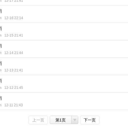
m
12-17 21:41
肖
m
12-16 22:14
肖
m
12-15 21:41
肖
m
12-14 21:44
肖
m
12-13 21:41
肖
m
12-12 21:45
肖
m
12-11 21:43
上一页
第1页
下一页