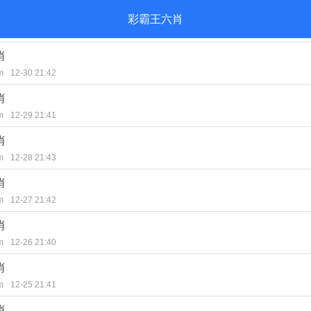
彩霸王六肖
肖
m
12-30 21:42
肖
m
12-29 21:41
肖
m
12-28 21:43
肖
m
12-27 21:42
肖
m
12-26 21:40
肖
m
12-25 21:41
肖