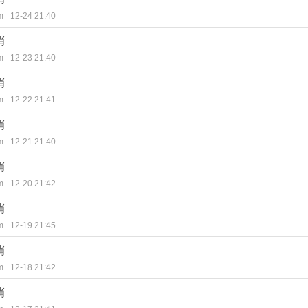
m
12-24 21:40
肖
m
12-23 21:40
肖
m
12-22 21:41
肖
m
12-21 21:40
肖
m
12-20 21:42
肖
m
12-19 21:45
肖
m
12-18 21:42
肖