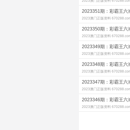
2023澳门正版资料 670288.co
2023351期：彩霸王六
2023澳门正版资料 670288.co
2023350期：彩霸王六
2023澳门正版资料 670288.co
2023349期：彩霸王六
2023澳门正版资料 670288.co
2023348期：彩霸王六
2023澳门正版资料 670288.co
2023347期：彩霸王六
2023澳门正版资料 670288.co
2023346期：彩霸王六
2023澳门正版资料 670288.co