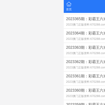
首页
2023365期：彩霸王六
2023澳门正版资料 670288.co
2023364期：彩霸王六
2023澳门正版资料 670288.co
2023363期：彩霸王六
2023澳门正版资料 670288.co
2023362期：彩霸王六
2023澳门正版资料 670288.co
2023361期：彩霸王六
2023澳门正版资料 670288.co
2023360期：彩霸王六
2023澳门正版资料 670288.co
2023359期：彩霸王六