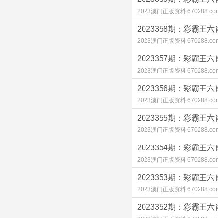
2023澳门正版资料 670288.co
2023358期：彩霸王六
2023澳门正版资料 670288.co
2023357期：彩霸王六
2023澳门正版资料 670288.co
2023356期：彩霸王六
2023澳门正版资料 670288.co
2023355期：彩霸王六
2023澳门正版资料 670288.co
2023354期：彩霸王六
2023澳门正版资料 670288.co
2023353期：彩霸王六
2023澳门正版资料 670288.co
2023352期：彩霸王六