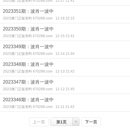
2023澳门正版资料 670288.com
12-17 21:41
2023351期：波肖一波中
2023澳门正版资料 670288.com
12-16 22:15
2023350期：波肖一波中
2023澳门正版资料 670288.com
12-15 21:41
2023349期：波肖一波中
2023澳门正版资料 670288.com
12-14 21:44
2023348期：波肖一波中
2023澳门正版资料 670288.com
12-13 21:42
2023347期：波肖一波中
2023澳门正版资料 670288.com
12-12 21:45
2023346期：波肖一波中
2023澳门正版资料 670288.com
12-11 21:43
上一页
第1页
下一页