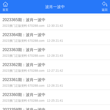
波肖一波中
首页
返回
2023365期：波肖一波中
2023澳门正版资料 670288.com
12-30 21:42
2023364期：波肖一波中
2023澳门正版资料 670288.com
12-29 21:41
2023363期：波肖一波中
2023澳门正版资料 670288.com
12-28 21:43
2023362期：波肖一波中
2023澳门正版资料 670288.com
12-27 21:42
2023361期：波肖一波中
2023澳门正版资料 670288.com
12-26 21:41
2023360期：波肖一波中
2023澳门正版资料 670288.com
12-25 21:41
2023359期：波肖一波中