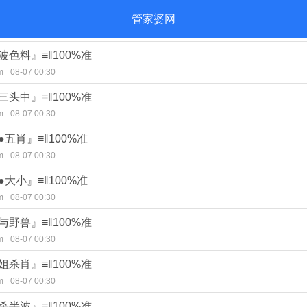
管家婆网
中波色料』≡‖100%准
m
08-07 00:30
开三头中』≡‖100%准
m
08-07 00:30
●五肖』≡‖100%准
m
08-07 00:30
●大小』≡‖100%准
m
08-07 00:30
畜与野兽』≡‖100%准
m
08-07 00:30
小姐杀肖』≡‖100%准
m
08-07 00:30
期杀半波』≡‖100%准