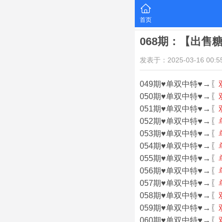
首页
068期：【出售
发表于：2025-03-16 00:55
049期♥单双中特♥→〖
050期♥单双中特♥→〖
051期♥单双中特♥→〖
052期♥单双中特♥→〖
053期♥单双中特♥→〖
054期♥单双中特♥→〖
055期♥单双中特♥→〖
056期♥单双中特♥→〖
057期♥单双中特♥→〖
058期♥单双中特♥→〖
059期♥单双中特♥→〖
060期♥单双中特♥→〖