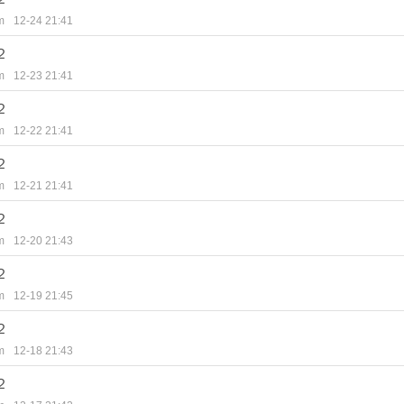
m
12-24 21:41
２
m
12-23 21:41
２
m
12-22 21:41
２
m
12-21 21:41
２
m
12-20 21:43
２
m
12-19 21:45
２
m
12-18 21:43
２