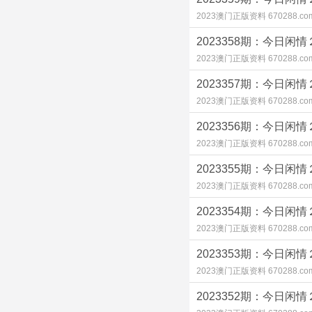
2023澳门正版资料 670288.co
2023358期：今日闲情
2023澳门正版资料 670288.co
2023357期：今日闲情
2023澳门正版资料 670288.co
2023356期：今日闲情
2023澳门正版资料 670288.co
2023355期：今日闲情
2023澳门正版资料 670288.co
2023354期：今日闲情
2023澳门正版资料 670288.co
2023353期：今日闲情
2023澳门正版资料 670288.co
2023352期：今日闲情