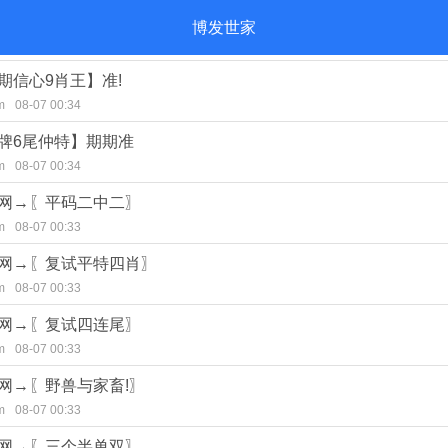
博发世家
期期信心9肖王】准!
m
08-07 00:34
金牌6尾仲特】期期准
m
08-07 00:34
信息网→〖平码二中二〗
m
08-07 00:33
信息网→〖复试平特四肖〗
m
08-07 00:33
信息网→〖复试四连尾〗
m
08-07 00:33
息网→〖野兽与家畜!〗
m
08-07 00:33
信息网→〖三个半单双〗