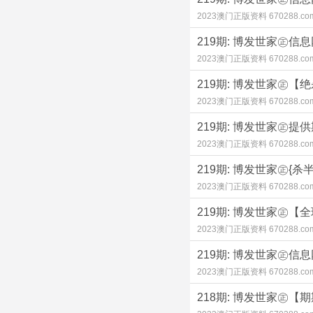
2023澳门正版资料 670288.co
219期: 博发世家㊣
2023澳门正版资料 670288.co
219期: 博发世家㊣【
2023澳门正版资料 670288.co
219期: 博发世家㊣提
2023澳门正版资料 670288.co
219期: 博发世家㊣{杀
2023澳门正版资料 670288.co
219期: 博发世家㊣【
2023澳门正版资料 670288.co
219期: 博发世家㊣
2023澳门正版资料 670288.co
218期: 博发世家㊣【