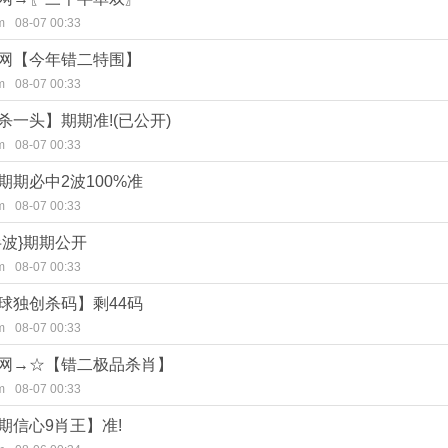
m
08-07 00:33
信息网【今年错二特围】
m
08-07 00:33
绝杀一头】期期准!(已公开)
m
08-07 00:33
供期期必中2波100%准
m
08-07 00:33
半波}期期公开
m
08-07 00:33
全球独创杀码】剩44码
m
08-07 00:33
信息网→☆【错二极品杀肖】
m
08-07 00:33
期期信心9肖王】准!