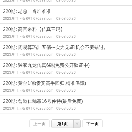
2023澳门正版资料 670288.com
08-09 00:36
220期: 老总二肖准准准
2023澳门正版资料 670288.com
08-08 00:36
220期: 高官来料【传真三玛】
2023澳门正版资料 670288.com
08-08 00:36
220期: 周易算玛〗五俏---实力见证!机会不要错过。
2023澳门正版资料 670288.com
08-08 00:36
220期: 独家九龙传真6碼(免费公开验证中)
2023澳门正版资料 670288.com
08-08 00:36
220期: 黄金1俏(贵宾高手回归,精准保障)
2023澳门正版资料 670288.com
08-08 00:36
220期: 曾道仁稳赢16号仲特(最后免费)
2023澳门正版资料 670288.com
08-08 00:36
上一页
第1页
下一页